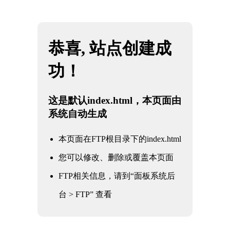
网站地图
广东雷火·竞技(中国) - 亚洲电竞先驱
☰
站点关键词：
,
,
,
广东雷火竞技官网
雷火电竞平台(亚洲)官网
雷火竞技
LH雷火官网
描述：
广东🧧🧧✅财运滚滚,大户首选✅雷火竞技官网,雷火电竞平台(亚洲)官
网,雷火竞技,LH雷火官网雷火·竞技(中国)是亚洲电竞行业的先驱，致力
于推动电竞文化的发展与普及，提供精彩的赛事直播和专业的电竞战