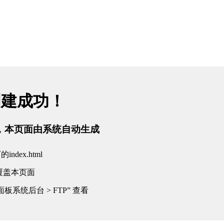
网站首页
关于我们
产品中心
行业应用
关于我们
专注于阀门研发定制生产