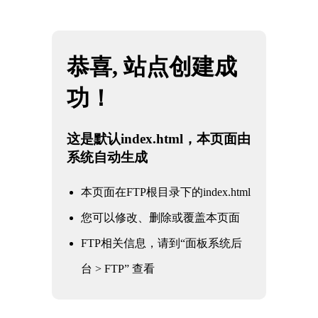
网站地图
四川雷火·竞技(中国) - 亚洲电竞先驱
☰
石油
化工
电力
核电军工
水利水务
氧化铝
冶金钢铁
煤化工
船舶