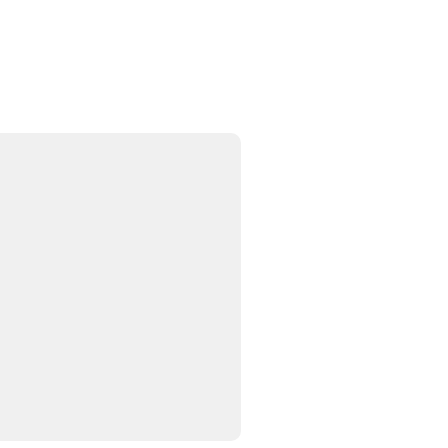
全国咨询
新闻资讯
联系我们
111 0000