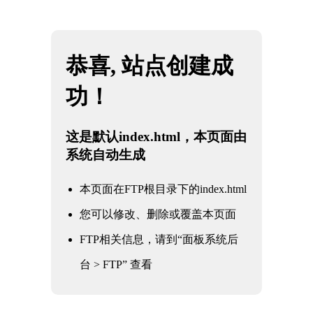
网站地图
云南雷火·竞技(中国) - 亚洲电竞先驱
☰
石油
化工
电力
核电军工
水利水务
氧化铝
冶金钢铁
煤化工
船舶