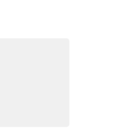
全国咨询
新闻资讯
联系我们
111 0000