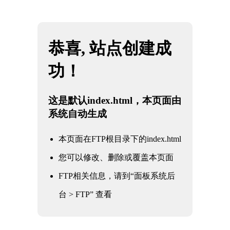
网站地图
云南雷火·竞技(中国) - 亚洲电竞先驱
☰
石油
化工
电力
核电军工
水利水务
氧化铝
冶金钢铁
煤化工
船舶
煤化工