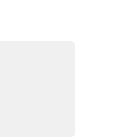
全国咨询
新闻资讯
联系我们
111 0000